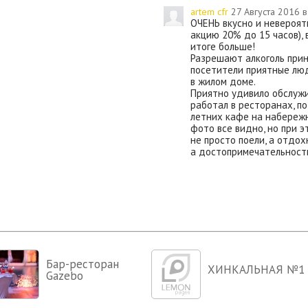
Ещё одной изюминкой кафе я
artem cfr
27 Августа 2016 в
атрибутика, НО это сюрприз, при
ОЧЕНЬ вкусно и невероят
для людей от 18 до 99 лет. Пос
акцию 20% до 15 часов), 
Ялты, Вы останетесь довольны и в
итоге больше!
#КАФЕ69 – НЕБАНАЛЬНОЕ КА
Разрешают алкоголь прино
посетители приятные люд
в жилом доме.
Приятно удивило обслужи
работал в ресторанах, по
летних кафе на набережн
фото все видно, но при 
не просто поели, а отдох
а достопримечательность
Бар-ресторан
ХИНКАЛЬНАЯ №1
Gazebo