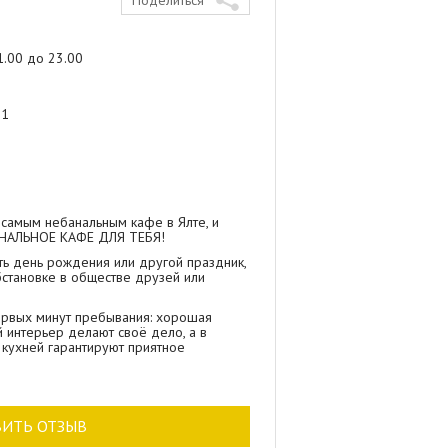
Поделиться
й
1.00 до 23.00
21
самым небанальным кафе в Ялте, и
БАНАЛЬНОЕ КАФЕ ДЛЯ ТЕБЯ!
ь день рождения или другой праздник,
бстановке в обществе друзей или
ервых минут пребывания: хорошая
 интерьер делают своё дело, а в
 кухней гарантируют приятное
ния является тема «По Фрейду»: в
люд, а в ожидании заказа Вам
уру или весёлые настольные игры, если
ВИТЬ ОТЗЫВ