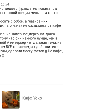
вляется оригинальная селфи-
 13:54
дите и проверьте всё сами! Наше кафе
но дешево (правда, мы попали под
етите самое оригинальное заведение
в столовой порции меньше, а счет в
ернётесь к нам ещё не раз!
ФЕ ДЛЯ ТЕБЯ!
сить с собой, а главное - их
и, чего никак не ожидалось от кафе
вание, наверное, персонал долго
тому что они намного лучше, чем в
ой! А интерьер - отдельная тема, на
этом ВСЁ с юмором, мы действительно
нули, сделали массу фоток )) Не кафе,
 ))
Кафе Yoko