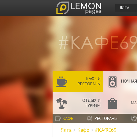
ЯЛТА
КАФЕ И
НОЧНАЯ
РЕСТОРАНЫ
ОТДЫХ И
МА
ТУРИЗМ
КАФЕ
РЕСТОРАНЫ
Ялта
>
Кафе
>
#КАФЕ69