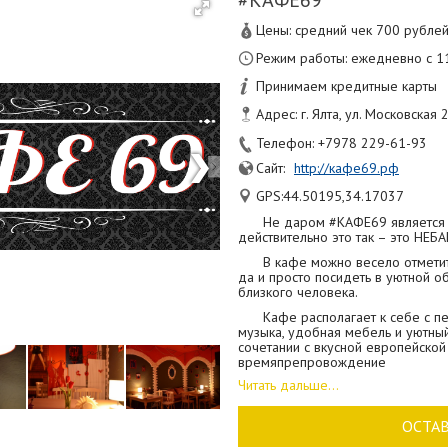
#КАФЕ69
Цены: средний чек 700 рубле
Режим работы: ежедневно с 1
Принимаем кредитные карты
Адрес: г. Ялта, ул. Московская 
Телефон: +7978 229-61-93
Сайт:
http://кафе69.рф
GPS:44.50195,34.17037
Не даром #КАФЕ69 является 
действительно это так – это НЕ
В кафе можно весело отметит
да и просто посидеть в уютной о
близкого человека.
Кафе располагает к себе с п
музыка, удобная мебель и уютный
сочетании с вкусной европейской
времяпрепровождение
Читать дальше...
Отличительной чертой заведе
меню кафе необычные названия б
предложат оригинальную литерат
ОСТА
Вы отдыхаете компанией.