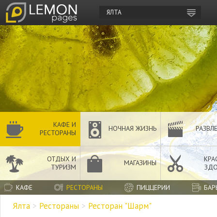
ЯЛТА
КАФЕ И
НОЧНАЯ ЖИЗНЬ
РАЗВЛ
РЕСТОРАНЫ
ОТДЫХ И
КРА
МАГАЗИНЫ
ТУРИЗМ
ЗДО
КАФЕ
РЕСТОРАНЫ
ПИЦЦЕРИИ
БАР
Ялта
>
Рестораны
>
Ресторан "Шарм"