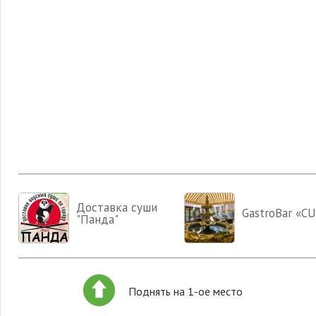
Доставка суши
GastroBar «C
"Панда"
Поднять на 1-ое место