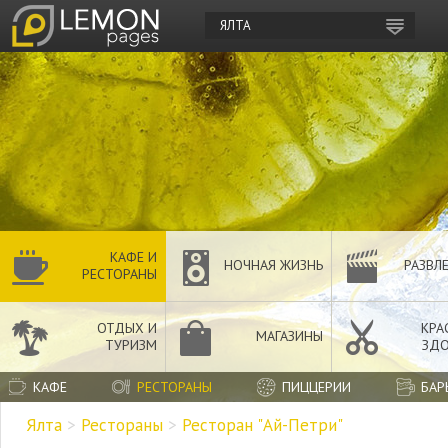
ЯЛТА
КАФЕ И
НОЧНАЯ ЖИЗНЬ
РАЗВЛ
РЕСТОРАНЫ
ОТДЫХ И
КРА
МАГАЗИНЫ
ТУРИЗМ
ЗДО
КАФЕ
РЕСТОРАНЫ
ПИЦЦЕРИИ
БАР
Ялта
>
Рестораны
>
Ресторан "Ай-Петри"