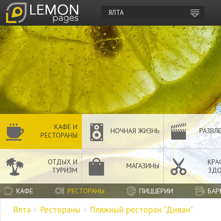
ЯЛТА
КАФЕ И
НОЧНАЯ ЖИЗНЬ
РАЗВЛ
РЕСТОРАНЫ
ОТДЫХ И
КРА
МАГАЗИНЫ
ТУРИЗМ
ЗДО
КАФЕ
РЕСТОРАНЫ
ПИЦЦЕРИИ
БАР
Ялта
>
Рестораны
>
Пляжный ресторан "Диван"