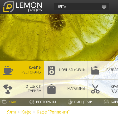
ЯЛТА
КАФЕ И
НОЧНАЯ ЖИЗНЬ
РАЗВЛ
РЕСТОРАНЫ
ОТДЫХ И
КРА
МАГАЗИНЫ
ТУРИЗМ
ЗДО
КАФЕ
РЕСТОРАНЫ
ПИЦЦЕРИИ
БАР
Ялта
>
Кафе
>
Кафе "Роппонги"