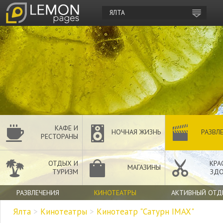
ЯЛТА
КАФЕ И
НОЧНАЯ ЖИЗНЬ
РАЗВЛ
РЕСТОРАНЫ
ОТДЫХ И
КРА
МАГАЗИНЫ
ТУРИЗМ
ЗДО
РАЗВЛЕЧЕНИЯ
КИНОТЕАТРЫ
АКТИВНЫЙ ОТД
Ялта
>
Кинотеатры
>
Кинотеатр "Сатурн IMAX"