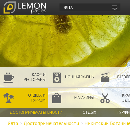
ЯЛТА
КАФЕ И
НОЧНАЯ ЖИЗНЬ
РАЗВЛ
РЕСТОРАНЫ
ОТДЫХ И
КРА
МАГАЗИНЫ
ТУРИЗМ
ЗДО
ДОСТОПРИМЕЧАТЕЛЬНОСТИ
ОТДЫХ
ТУРФ
Ялта
>
Достопримечательности
>
Никитский Ботанич