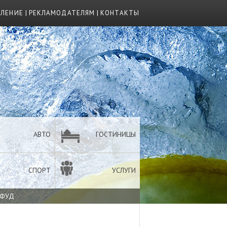
ВЛЕНИЕ
|
РЕКЛАМОДАТЕЛЯМ
|
КОНТАКТЫ
АВТО
ГОСТИНИЦЫ
СПОРТ
УСЛУГИ
 ФУД