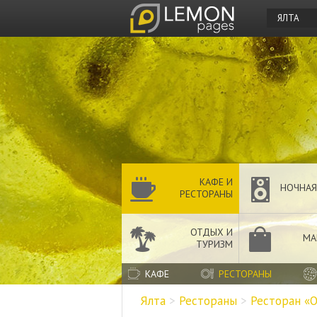
ЯЛТА
КАФЕ И
НОЧНАЯ
РЕСТОРАНЫ
ОТДЫХ И
МА
ТУРИЗМ
КАФЕ
РЕСТОРАНЫ
Ялта
>
Рестораны
>
Ресторан «О