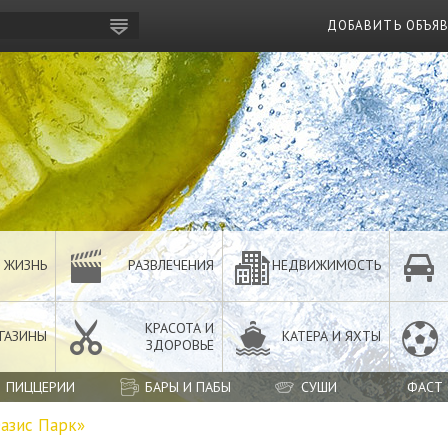
ДОБАВИТЬ ОБЪЯ
 ЖИЗНЬ
РАЗВЛЕЧЕНИЯ
НЕДВИЖИМОСТЬ
КРАСОТА И
ГАЗИНЫ
КАТЕРА И ЯХТЫ
ЗДОРОВЬЕ
ПИЦЦЕРИИ
БАРЫ И ПАБЫ
СУШИ
ФАСТ
азис Парк»