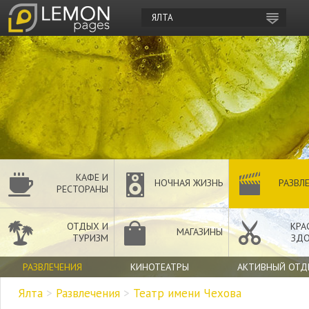
ЯЛТА
КАФЕ И
НОЧНАЯ ЖИЗНЬ
РАЗВЛ
РЕСТОРАНЫ
ОТДЫХ И
КРА
МАГАЗИНЫ
ТУРИЗМ
ЗДО
РАЗВЛЕЧЕНИЯ
КИНОТЕАТРЫ
АКТИВНЫЙ ОТД
Ялта
>
Развлечения
>
Театр имени Чехова